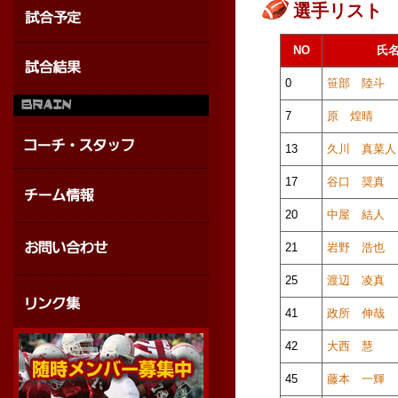
選手リスト
NO
氏
0
笹部 陸斗
7
原 煌晴
13
久川 真菜人
17
谷口 奨真
20
中屋 結人
21
岩野 浩也
25
渡辺 凌真
41
政所 伸哉
42
大西 慧
45
藤本 一輝