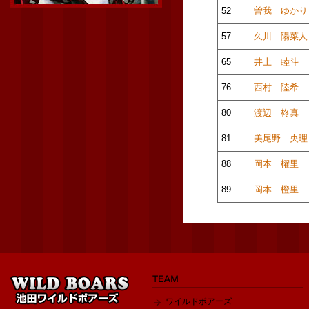
52
曽我 ゆかり
57
久川 陽菜人
65
井上 睦斗
76
西村 陸希
80
渡辺 柊真
81
美尾野 央理
88
岡本 櫂里
89
岡本 橙里
ワイルドボアーズ